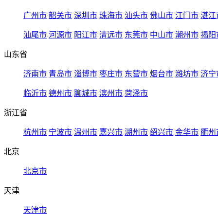
广州市
韶关市
深圳市
珠海市
汕头市
佛山市
江门市
湛江
汕尾市
河源市
阳江市
清远市
东莞市
中山市
潮州市
揭阳
山东省
济南市
青岛市
淄博市
枣庄市
东营市
烟台市
潍坊市
济宁
临沂市
德州市
聊城市
滨州市
菏泽市
浙江省
杭州市
宁波市
温州市
嘉兴市
湖州市
绍兴市
金华市
衢州
北京
北京市
天津
天津市