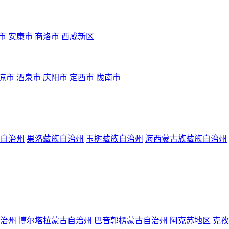
市
安康市
商洛市
西咸新区
凉市
酒泉市
庆阳市
定西市
陇南市
自治州
果洛藏族自治州
玉树藏族自治州
海西蒙古族藏族自治州
治州
博尔塔拉蒙古自治州
巴音郭楞蒙古自治州
阿克苏地区
克孜