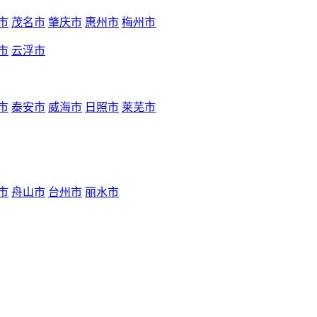
市
茂名市
肇庆市
惠州市
梅州市
市
云浮市
市
泰安市
威海市
日照市
莱芜市
市
舟山市
台州市
丽水市