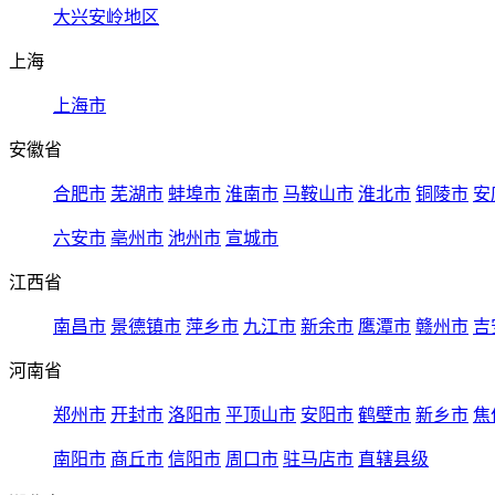
大兴安岭地区
上海
上海市
安徽省
合肥市
芜湖市
蚌埠市
淮南市
马鞍山市
淮北市
铜陵市
安
六安市
亳州市
池州市
宣城市
江西省
南昌市
景德镇市
萍乡市
九江市
新余市
鹰潭市
赣州市
吉
河南省
郑州市
开封市
洛阳市
平顶山市
安阳市
鹤壁市
新乡市
焦
南阳市
商丘市
信阳市
周口市
驻马店市
直辖县级