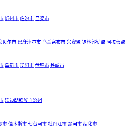
市
忻州市
临汾市
吕梁市
伦贝尔市
巴彦淖尔市
乌兰察布市
兴安盟
锡林郭勒盟
阿拉善盟
市
阜新市
辽阳市
盘锦市
铁岭市
市
延边朝鲜族自治州
春市
佳木斯市
七台河市
牡丹江市
黑河市
绥化市