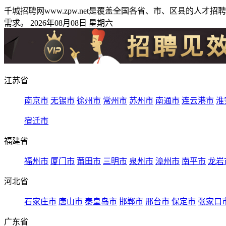
千城招聘网www.zpw.net是覆盖全国各省、市、区县的
需求。 2026年08月08日 星期六
江苏省
南京市
无锡市
徐州市
常州市
苏州市
南通市
连云港市
淮
宿迁市
福建省
福州市
厦门市
莆田市
三明市
泉州市
漳州市
南平市
龙岩
河北省
石家庄市
唐山市
秦皇岛市
邯郸市
邢台市
保定市
张家口
广东省