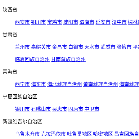
陕西省
西安市
铜川市
宝鸡市
咸阳市
渭南市
延安市
汉中市
榆林
甘肃省
兰州市
嘉峪关市
金昌市
白银市
天水市
武威市
张掖市
平
临夏回族自治州
甘南藏族自治州
青海省
西宁市
海东市
海北藏族自治州
黄南藏族自治州
海南藏族
宁夏回族自治区
银川市
石嘴山市
吴忠市
固原市
中卫市
新疆维吾尔自治区
乌鲁木齐市
克拉玛依市
吐鲁番地区
哈密地区
昌吉回族自