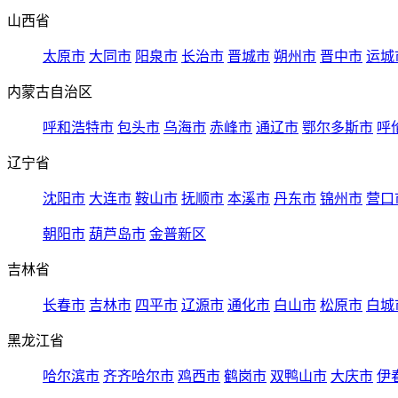
山西省
太原市
大同市
阳泉市
长治市
晋城市
朔州市
晋中市
运城
内蒙古自治区
呼和浩特市
包头市
乌海市
赤峰市
通辽市
鄂尔多斯市
呼
辽宁省
沈阳市
大连市
鞍山市
抚顺市
本溪市
丹东市
锦州市
营口
朝阳市
葫芦岛市
金普新区
吉林省
长春市
吉林市
四平市
辽源市
通化市
白山市
松原市
白城
黑龙江省
哈尔滨市
齐齐哈尔市
鸡西市
鹤岗市
双鸭山市
大庆市
伊