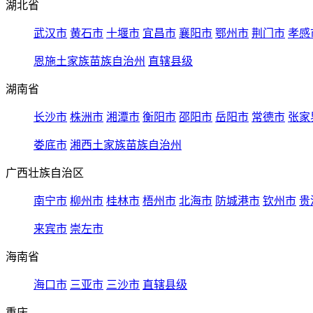
湖北省
武汉市
黄石市
十堰市
宜昌市
襄阳市
鄂州市
荆门市
孝感
恩施土家族苗族自治州
直辖县级
湖南省
长沙市
株洲市
湘潭市
衡阳市
邵阳市
岳阳市
常德市
张家
娄底市
湘西土家族苗族自治州
广西壮族自治区
南宁市
柳州市
桂林市
梧州市
北海市
防城港市
钦州市
贵
来宾市
崇左市
海南省
海口市
三亚市
三沙市
直辖县级
重庆