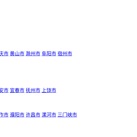
庆市
黄山市
滁州市
阜阳市
宿州市
安市
宜春市
抚州市
上饶市
作市
濮阳市
许昌市
漯河市
三门峡市