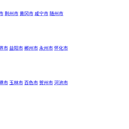
市
荆州市
黄冈市
咸宁市
随州市
界市
益阳市
郴州市
永州市
怀化市
港市
玉林市
百色市
贺州市
河池市