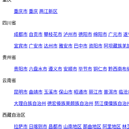
重庆市
重庆
两江新区
四川省
成都市
自贡市
攀枝花市
泸州市
德阳市
绵阳市
广元市
遂
宜宾市
广安市
达州市
雅安市
巴中市
资阳市
阿坝藏族羌
贵州省
贵阳市
六盘水市
遵义市
安顺市
毕节市
铜仁市
黔西南布
云南省
昆明市
曲靖市
玉溪市
保山市
昭通市
丽江市
普洱市
临沧
大理白族自治州
德宏傣族景颇族自治州
怒江傈僳族自治
西藏自治区
拉萨市
日喀则市
昌都市
山南地区
那曲地区
阿里地区
林