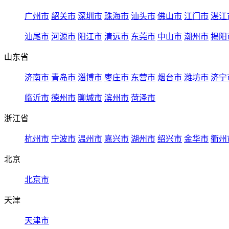
广州市
韶关市
深圳市
珠海市
汕头市
佛山市
江门市
湛江
汕尾市
河源市
阳江市
清远市
东莞市
中山市
潮州市
揭阳
山东省
济南市
青岛市
淄博市
枣庄市
东营市
烟台市
潍坊市
济宁
临沂市
德州市
聊城市
滨州市
菏泽市
浙江省
杭州市
宁波市
温州市
嘉兴市
湖州市
绍兴市
金华市
衢州
北京
北京市
天津
天津市