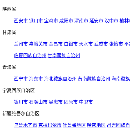
陕西省
西安市
铜川市
宝鸡市
咸阳市
渭南市
延安市
汉中市
榆林
甘肃省
兰州市
嘉峪关市
金昌市
白银市
天水市
武威市
张掖市
平
临夏回族自治州
甘南藏族自治州
青海省
西宁市
海东市
海北藏族自治州
黄南藏族自治州
海南藏族
宁夏回族自治区
银川市
石嘴山市
吴忠市
固原市
中卫市
新疆维吾尔自治区
乌鲁木齐市
克拉玛依市
吐鲁番地区
哈密地区
昌吉回族自