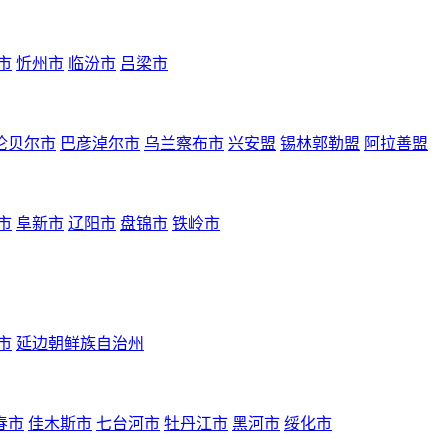
市
忻州市
临汾市
吕梁市
伦贝尔市
巴彦淖尔市
乌兰察布市
兴安盟
锡林郭勒盟
阿拉善盟
市
阜新市
辽阳市
盘锦市
铁岭市
市
延边朝鲜族自治州
春市
佳木斯市
七台河市
牡丹江市
黑河市
绥化市