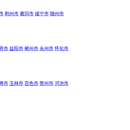
市
荆州市
黄冈市
咸宁市
随州市
界市
益阳市
郴州市
永州市
怀化市
港市
玉林市
百色市
贺州市
河池市