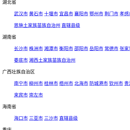
湖北省
武汉市
黄石市
十堰市
宜昌市
襄阳市
鄂州市
荆门市
孝感
恩施土家族苗族自治州
直辖县级
湖南省
长沙市
株洲市
湘潭市
衡阳市
邵阳市
岳阳市
常德市
张家
娄底市
湘西土家族苗族自治州
广西壮族自治区
南宁市
柳州市
桂林市
梧州市
北海市
防城港市
钦州市
贵
来宾市
崇左市
海南省
海口市
三亚市
三沙市
直辖县级
重庆