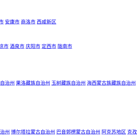
市
安康市
商洛市
西咸新区
凉市
酒泉市
庆阳市
定西市
陇南市
自治州
果洛藏族自治州
玉树藏族自治州
海西蒙古族藏族自治州
治州
博尔塔拉蒙古自治州
巴音郭楞蒙古自治州
阿克苏地区
克孜