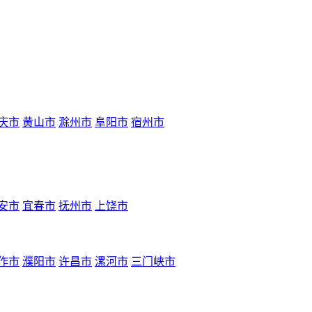
庆市
黄山市
滁州市
阜阳市
宿州市
安市
宜春市
抚州市
上饶市
作市
濮阳市
许昌市
漯河市
三门峡市