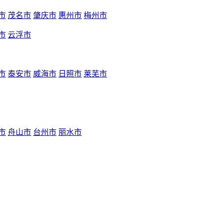
市
茂名市
肇庆市
惠州市
梅州市
市
云浮市
市
泰安市
威海市
日照市
莱芜市
市
舟山市
台州市
丽水市