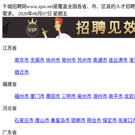
千城招聘网www.zpw.net是覆盖全国各省、市、区县的
需求。 2026年08月07日 星期五
江苏省
南京市
无锡市
徐州市
常州市
苏州市
南通市
连云港市
淮
宿迁市
福建省
福州市
厦门市
莆田市
三明市
泉州市
漳州市
南平市
龙岩
河北省
石家庄市
唐山市
秦皇岛市
邯郸市
邢台市
保定市
张家口
广东省