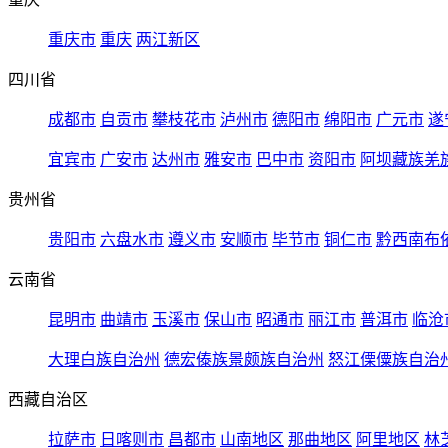
重庆市
重庆
两江新区
四川省
成都市
自贡市
攀枝花市
泸州市
德阳市
绵阳市
广元市
遂
宜宾市
广安市
达州市
雅安市
巴中市
资阳市
阿坝藏族羌
贵州省
贵阳市
六盘水市
遵义市
安顺市
毕节市
铜仁市
黔西南布
云南省
昆明市
曲靖市
玉溪市
保山市
昭通市
丽江市
普洱市
临沧
大理白族自治州
德宏傣族景颇族自治州
怒江傈僳族自治
西藏自治区
拉萨市
日喀则市
昌都市
山南地区
那曲地区
阿里地区
林