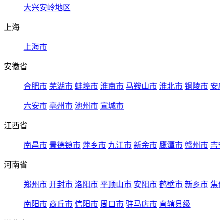
大兴安岭地区
上海
上海市
安徽省
合肥市
芜湖市
蚌埠市
淮南市
马鞍山市
淮北市
铜陵市
安
六安市
亳州市
池州市
宣城市
江西省
南昌市
景德镇市
萍乡市
九江市
新余市
鹰潭市
赣州市
吉
河南省
郑州市
开封市
洛阳市
平顶山市
安阳市
鹤壁市
新乡市
焦
南阳市
商丘市
信阳市
周口市
驻马店市
直辖县级