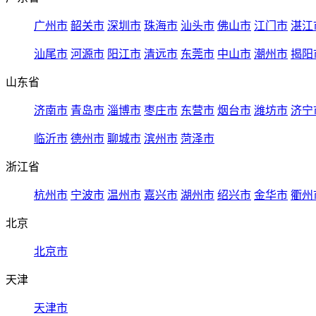
广州市
韶关市
深圳市
珠海市
汕头市
佛山市
江门市
湛江
汕尾市
河源市
阳江市
清远市
东莞市
中山市
潮州市
揭阳
山东省
济南市
青岛市
淄博市
枣庄市
东营市
烟台市
潍坊市
济宁
临沂市
德州市
聊城市
滨州市
菏泽市
浙江省
杭州市
宁波市
温州市
嘉兴市
湖州市
绍兴市
金华市
衢州
北京
北京市
天津
天津市