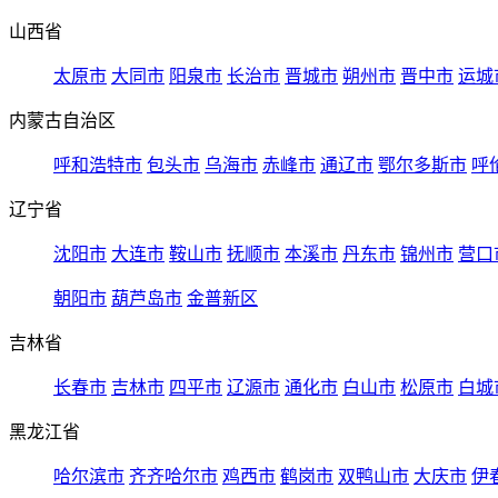
山西省
太原市
大同市
阳泉市
长治市
晋城市
朔州市
晋中市
运城
内蒙古自治区
呼和浩特市
包头市
乌海市
赤峰市
通辽市
鄂尔多斯市
呼
辽宁省
沈阳市
大连市
鞍山市
抚顺市
本溪市
丹东市
锦州市
营口
朝阳市
葫芦岛市
金普新区
吉林省
长春市
吉林市
四平市
辽源市
通化市
白山市
松原市
白城
黑龙江省
哈尔滨市
齐齐哈尔市
鸡西市
鹤岗市
双鸭山市
大庆市
伊