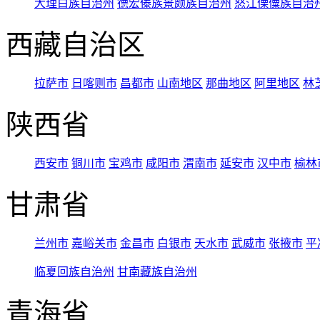
大理白族自治州
德宏傣族景颇族自治州
怒江傈僳族自治
西藏自治区
拉萨市
日喀则市
昌都市
山南地区
那曲地区
阿里地区
林
陕西省
西安市
铜川市
宝鸡市
咸阳市
渭南市
延安市
汉中市
榆林
甘肃省
兰州市
嘉峪关市
金昌市
白银市
天水市
武威市
张掖市
平
临夏回族自治州
甘南藏族自治州
青海省