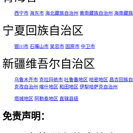
西宁市
海东市
海北藏族自治州
黄南藏族自治州
海南藏族
宁夏回族自治区
银川市
石嘴山市
吴忠市
固原市
中卫市
新疆维吾尔自治区
乌鲁木齐市
克拉玛依市
吐鲁番地区
哈密地区
昌吉回族自
克孜自治州
喀什地区
和田地区
伊犁哈萨克自治州
塔城地区
阿勒泰地区
直辖县级
免责声明：