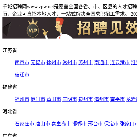
千城招聘网www.zpw.net是覆盖全国各省、市、区县的人
历，企业可直招本地人才，一站式解决全国求职招工需求。 2026
江苏省
南京市
无锡市
徐州市
常州市
苏州市
南通市
连云港市
淮
宿迁市
福建省
福州市
厦门市
莆田市
三明市
泉州市
漳州市
南平市
龙岩
河北省
石家庄市
唐山市
秦皇岛市
邯郸市
邢台市
保定市
张家口
广东省