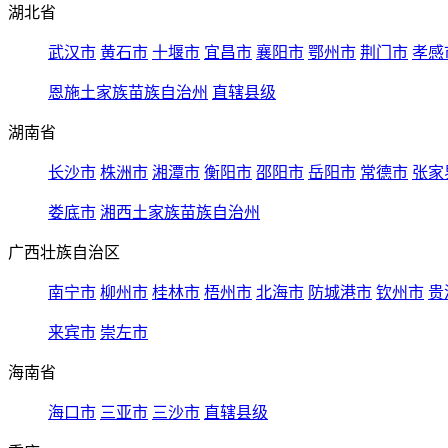
湖北省
武汉市
黄石市
十堰市
宜昌市
襄阳市
鄂州市
荆门市
孝感
恩施土家族苗族自治州
直辖县级
湖南省
长沙市
株洲市
湘潭市
衡阳市
邵阳市
岳阳市
常德市
张家
娄底市
湘西土家族苗族自治州
广西壮族自治区
南宁市
柳州市
桂林市
梧州市
北海市
防城港市
钦州市
贵
来宾市
崇左市
海南省
海口市
三亚市
三沙市
直辖县级