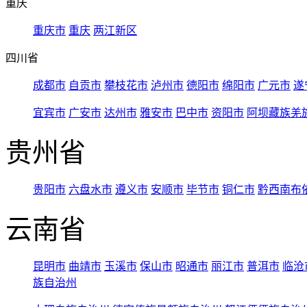
重庆
重庆市
重庆
两江新区
四川省
成都市
自贡市
攀枝花市
泸州市
德阳市
绵阳市
广元市
遂
宜宾市
广安市
达州市
雅安市
巴中市
资阳市
阿坝藏族羌
贵州省
贵阳市
六盘水市
遵义市
安顺市
毕节市
铜仁市
黔西南布
云南省
昆明市
曲靖市
玉溪市
保山市
昭通市
丽江市
普洱市
临沧
族自治州