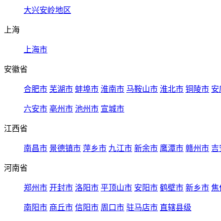
大兴安岭地区
上海
上海市
安徽省
合肥市
芜湖市
蚌埠市
淮南市
马鞍山市
淮北市
铜陵市
安
六安市
亳州市
池州市
宣城市
江西省
南昌市
景德镇市
萍乡市
九江市
新余市
鹰潭市
赣州市
吉
河南省
郑州市
开封市
洛阳市
平顶山市
安阳市
鹤壁市
新乡市
焦
南阳市
商丘市
信阳市
周口市
驻马店市
直辖县级