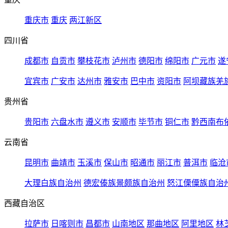
重庆市
重庆
两江新区
四川省
成都市
自贡市
攀枝花市
泸州市
德阳市
绵阳市
广元市
遂
宜宾市
广安市
达州市
雅安市
巴中市
资阳市
阿坝藏族羌
贵州省
贵阳市
六盘水市
遵义市
安顺市
毕节市
铜仁市
黔西南布
云南省
昆明市
曲靖市
玉溪市
保山市
昭通市
丽江市
普洱市
临沧
大理白族自治州
德宏傣族景颇族自治州
怒江傈僳族自治
西藏自治区
拉萨市
日喀则市
昌都市
山南地区
那曲地区
阿里地区
林