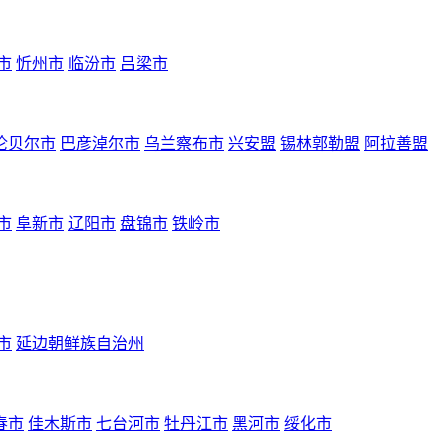
市
忻州市
临汾市
吕梁市
伦贝尔市
巴彦淖尔市
乌兰察布市
兴安盟
锡林郭勒盟
阿拉善盟
市
阜新市
辽阳市
盘锦市
铁岭市
市
延边朝鲜族自治州
春市
佳木斯市
七台河市
牡丹江市
黑河市
绥化市