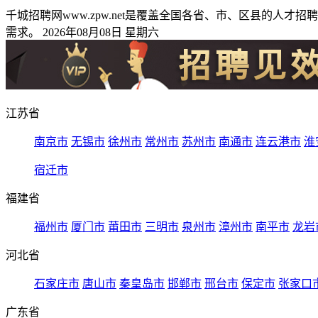
千城招聘网www.zpw.net是覆盖全国各省、市、区县的
需求。 2026年08月08日 星期六
江苏省
南京市
无锡市
徐州市
常州市
苏州市
南通市
连云港市
淮
宿迁市
福建省
福州市
厦门市
莆田市
三明市
泉州市
漳州市
南平市
龙岩
河北省
石家庄市
唐山市
秦皇岛市
邯郸市
邢台市
保定市
张家口
广东省