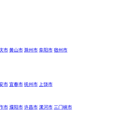
庆市
黄山市
滁州市
阜阳市
宿州市
安市
宜春市
抚州市
上饶市
作市
濮阳市
许昌市
漯河市
三门峡市