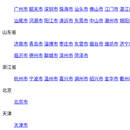
广州市
韶关市
深圳市
珠海市
汕头市
佛山市
江门市
湛江
汕尾市
河源市
阳江市
清远市
东莞市
中山市
潮州市
揭阳
山东省
济南市
青岛市
淄博市
枣庄市
东营市
烟台市
潍坊市
济宁
临沂市
德州市
聊城市
滨州市
菏泽市
浙江省
杭州市
宁波市
温州市
嘉兴市
湖州市
绍兴市
金华市
衢州
北京
北京市
天津
天津市