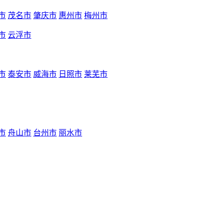
市
茂名市
肇庆市
惠州市
梅州市
市
云浮市
市
泰安市
威海市
日照市
莱芜市
市
舟山市
台州市
丽水市