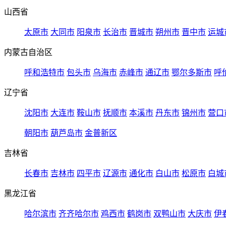
山西省
太原市
大同市
阳泉市
长治市
晋城市
朔州市
晋中市
运城
内蒙古自治区
呼和浩特市
包头市
乌海市
赤峰市
通辽市
鄂尔多斯市
呼
辽宁省
沈阳市
大连市
鞍山市
抚顺市
本溪市
丹东市
锦州市
营口
朝阳市
葫芦岛市
金普新区
吉林省
长春市
吉林市
四平市
辽源市
通化市
白山市
松原市
白城
黑龙江省
哈尔滨市
齐齐哈尔市
鸡西市
鹤岗市
双鸭山市
大庆市
伊