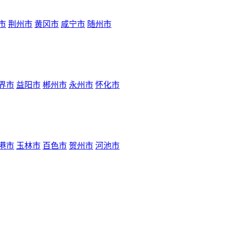
市
荆州市
黄冈市
咸宁市
随州市
界市
益阳市
郴州市
永州市
怀化市
港市
玉林市
百色市
贺州市
河池市