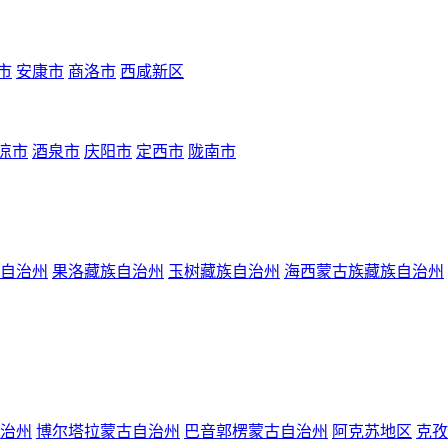
市
安康市
商洛市
西咸新区
凉市
酒泉市
庆阳市
定西市
陇南市
自治州
果洛藏族自治州
玉树藏族自治州
海西蒙古族藏族自治州
治州
博尔塔拉蒙古自治州
巴音郭楞蒙古自治州
阿克苏地区
克孜