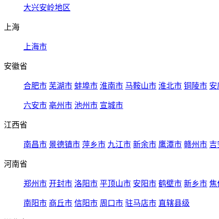
大兴安岭地区
上海
上海市
安徽省
合肥市
芜湖市
蚌埠市
淮南市
马鞍山市
淮北市
铜陵市
安
六安市
亳州市
池州市
宣城市
江西省
南昌市
景德镇市
萍乡市
九江市
新余市
鹰潭市
赣州市
吉
河南省
郑州市
开封市
洛阳市
平顶山市
安阳市
鹤壁市
新乡市
焦
南阳市
商丘市
信阳市
周口市
驻马店市
直辖县级