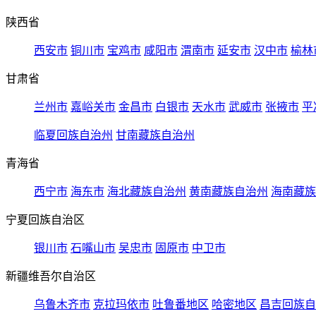
陕西省
西安市
铜川市
宝鸡市
咸阳市
渭南市
延安市
汉中市
榆林
甘肃省
兰州市
嘉峪关市
金昌市
白银市
天水市
武威市
张掖市
平
临夏回族自治州
甘南藏族自治州
青海省
西宁市
海东市
海北藏族自治州
黄南藏族自治州
海南藏族
宁夏回族自治区
银川市
石嘴山市
吴忠市
固原市
中卫市
新疆维吾尔自治区
乌鲁木齐市
克拉玛依市
吐鲁番地区
哈密地区
昌吉回族自