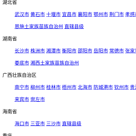
湖北省
武汉市
黄石市
十堰市
宜昌市
襄阳市
鄂州市
荆门市
孝感
恩施土家族苗族自治州
直辖县级
湖南省
长沙市
株洲市
湘潭市
衡阳市
邵阳市
岳阳市
常德市
张家
娄底市
湘西土家族苗族自治州
广西壮族自治区
南宁市
柳州市
桂林市
梧州市
北海市
防城港市
钦州市
贵
来宾市
崇左市
海南省
海口市
三亚市
三沙市
直辖县级
重庆